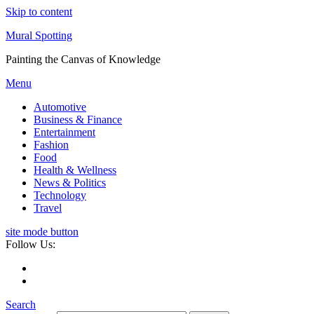
Skip to content
Mural Spotting
Painting the Canvas of Knowledge
Menu
Automotive
Business & Finance
Entertainment
Fashion
Food
Health & Wellness
News & Politics
Technology
Travel
site mode button
Follow Us:
Search