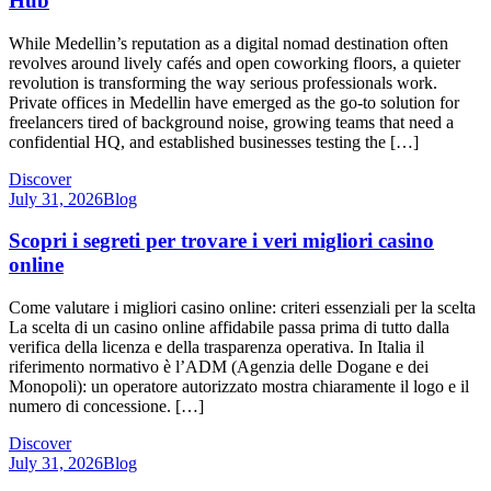
Hub
While Medellin’s reputation as a digital nomad destination often
revolves around lively cafés and open coworking floors, a quieter
revolution is transforming the way serious professionals work.
Private offices in Medellin have emerged as the go‑to solution for
freelancers tired of background noise, growing teams that need a
confidential HQ, and established businesses testing the […]
Discover
July 31, 2026
Blog
Scopri i segreti per trovare i veri migliori casino
online
Come valutare i migliori casino online: criteri essenziali per la scelta
La scelta di un casino online affidabile passa prima di tutto dalla
verifica della licenza e della trasparenza operativa. In Italia il
riferimento normativo è l’ADM (Agenzia delle Dogane e dei
Monopoli): un operatore autorizzato mostra chiaramente il logo e il
numero di concessione. […]
Discover
July 31, 2026
Blog