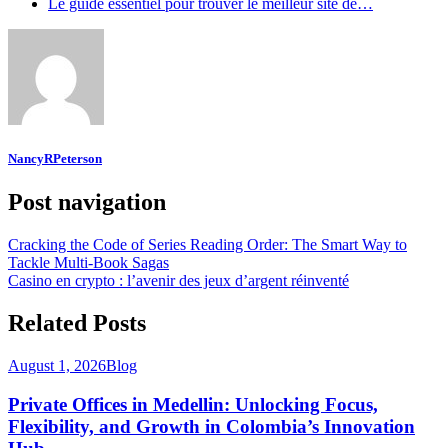
Le guide essentiel pour trouver le meilleur site de…
NancyRPeterson
Post navigation
Cracking the Code of Series Reading Order: The Smart Way to
Tackle Multi-Book Sagas
Casino en crypto : l’avenir des jeux d’argent réinventé
Related Posts
August 1, 2026
Blog
Private Offices in Medellin: Unlocking Focus,
Flexibility, and Growth in Colombia’s Innovation